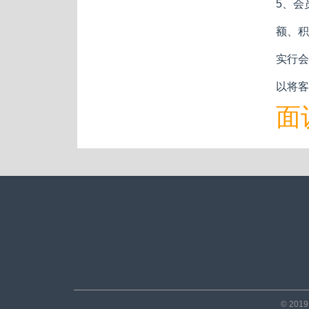
5、会
额、积
实行会
以将客
面
© 201