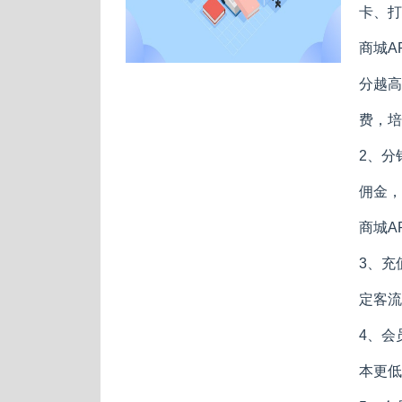
卡、打
商城A
分越高
费，培
2、分
佣金，
商城A
3、充
定客流
4、会
本更低